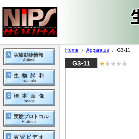
Home
Apparatus
G3-11
A
実験動物情報
Animal
G3-11
B
生物試料
Sample
C
標本画像
Image
D
実験プロトコル
Protocol
E
実習ビデオ