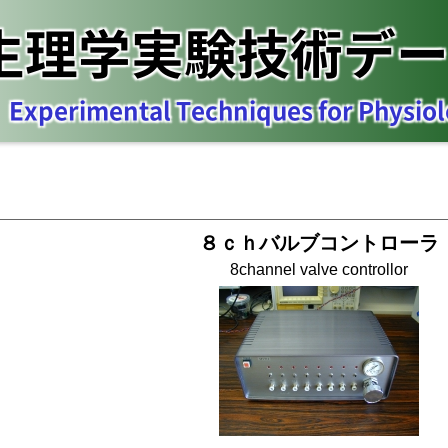
生理学実験技術デ
Experimental Techniques for Physiol
８ｃｈバルブコントローラ
8channel valve controllor