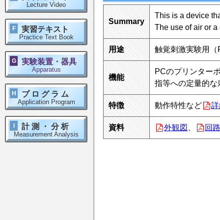
Lecture Video
This is a device th
Summary
The use of air or a
F
実習テキスト
Practice Text Book
用途
触覚刺激実験用（Fi
G
実験装置・器具
Apparatus
PCのプリンターポ
機能
指等への定量的な
H
プログラム
Application Program
特徴
動作特性など
詳
I
計測・分析
資料
外観図
、
回
Measurement Analysis