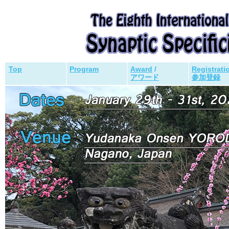
Top
Program
Award
/
Registrati
アワード
参加登録