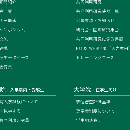
部門紹介
共同利用研究
者一覧
共同利用研究機器一覧
ナー情報
公募要項・お知らせ
シンポジウム
研究会・国際研究集会
交流
共同利用研究に係る書類
連携
NOUS WEB申請（入力案内
研データベース
トレーニングコース
者募集
院
大学院
- 入学案内・受験生
- 在学生向け
院入学試験について
学位審査評価基準
・見学する
奨学金制度について
共同利用研究員
学生相談窓口