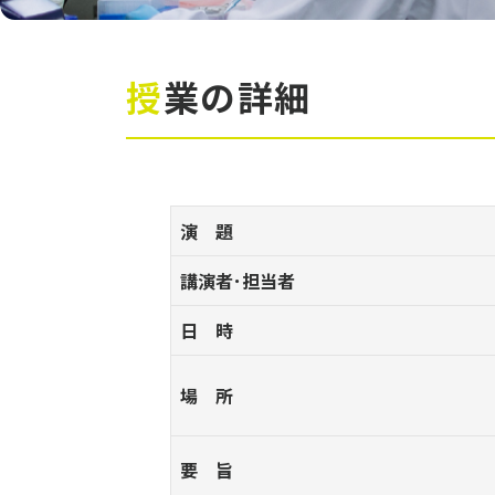
授業の詳細
演 題
講演者･担当者
日 時
場 所
要 旨