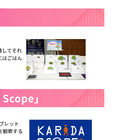
を通してそれ
にはごはん
cope」
ブレット
を観察する