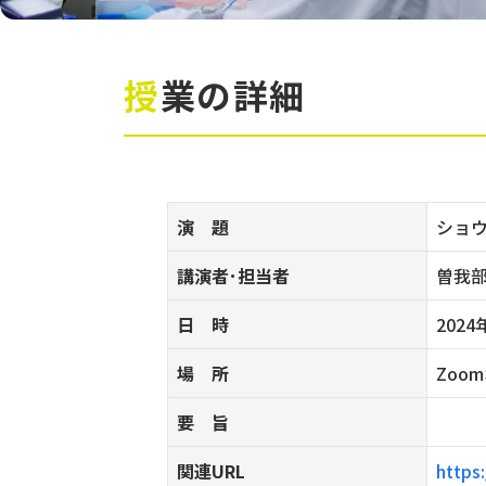
授業の詳細
演 題
ショ
講演者･担当者
曽我
日 時
2024
場 所
Zoo
要 旨
関連URL
https