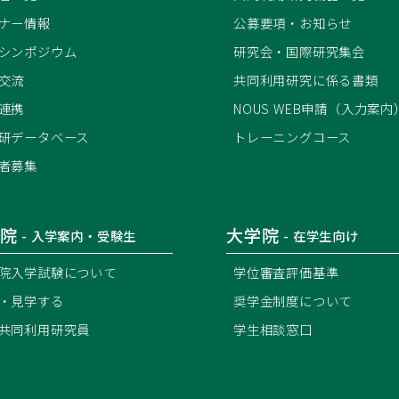
ナー情報
公募要項・お知らせ
シンポジウム
研究会・国際研究集会
交流
共同利用研究に係る書類
連携
NOUS WEB申請（入力案内
研データベース
トレーニングコース
者募集
院
大学院
- 入学案内・受験生
- 在学生向け
院入学試験について
学位審査評価基準
・見学する
奨学金制度について
共同利用研究員
学生相談窓口