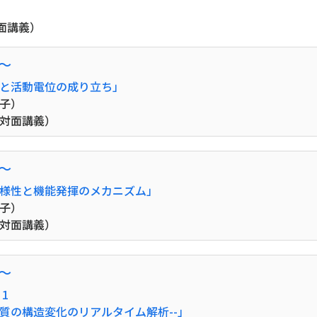
）
面講義）
0〜
と活動電位の成り立ち」
子）
（対面講義）
0〜
様性と機能発揮のメカニズム」
子）
（対面講義）
0〜
1
ク質の構造変化のリアルタイム解析--」