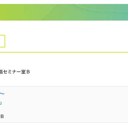
階セミナー室Ｂ
0〜
」
Ｂ