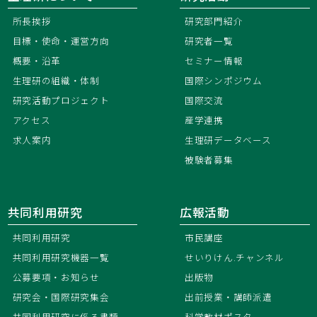
所長挨拶
研究部門紹介
目標・使命・運営方向
研究者一覧
概要・沿革
セミナー情報
生理研の組織・体制
国際シンポジウム
研究活動プロジェクト
国際交流
アクセス
産学連携
求人案内
生理研データベース
被験者募集
共同利用研究
広報活動
共同利用研究
市民講座
共同利用研究機器一覧
せいりけん.チャンネル
公募要項・お知らせ
出版物
研究会・国際研究集会
出前授業・講師派遣
共同利用研究に係る書類
科学教材ポスター