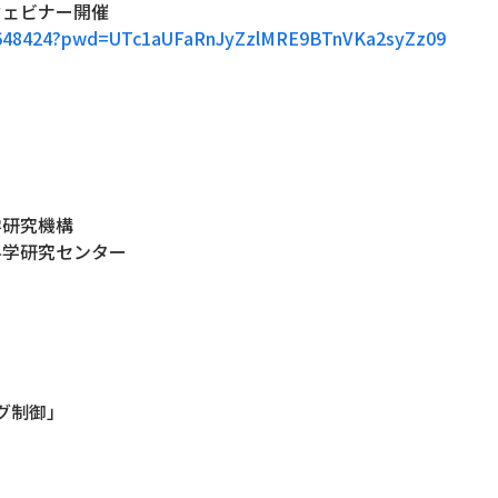
mウェビナー開催
7123648424?pwd=UTc1aUFaRnJyZzlMRE9BTnVKa2syZz09
学研究機構
学研究センター
グ制御」