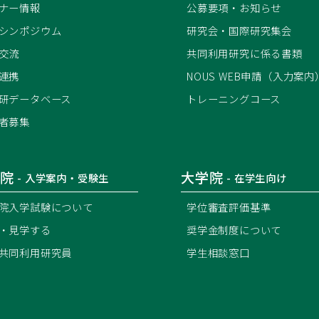
ナー情報
公募要項・お知らせ
シンポジウム
研究会・国際研究集会
交流
共同利用研究に係る書類
連携
NOUS WEB申請（入力案内
研データベース
トレーニングコース
者募集
院
大学院
- 入学案内・受験生
- 在学生向け
院入学試験について
学位審査評価基準
・見学する
奨学金制度について
共同利用研究員
学生相談窓口