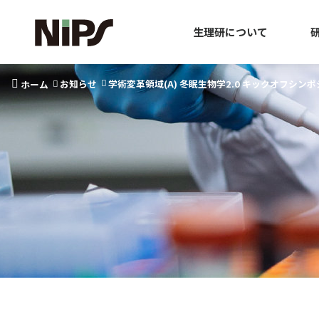
生理研について
お知らせ
学術変革領域(A) 冬眠生物学2.0 キックオフシン
ホーム