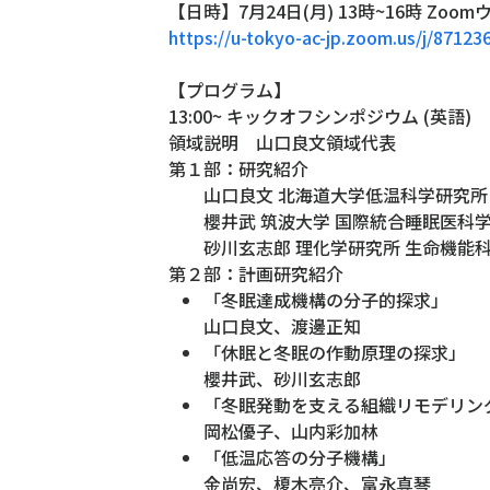
【日時】7月24日(月) 13時~16時 Zoo
https://u-tokyo-ac-jp.zoom.us/j/8
【プログラム】
13:00~ キックオフシンポジウム (英語)
領域説明 山口良文領域代表
第１部：研究紹介
山口良文 北海道大学低温科学研究所
櫻井武 筑波大学 国際統合睡眠医科
砂川玄志郎 理化学研究所 生命機能科
第２部：計画研究紹介
「冬眠達成機構の分子的探求」
山口良文、渡邊正知
「休眠と冬眠の作動原理の探求」
櫻井武、砂川玄志郎
「冬眠発動を支える組織リモデリン
岡松優子、山内彩加林
「低温応答の分子機構」
金尚宏、榎木亮介、富永真琴