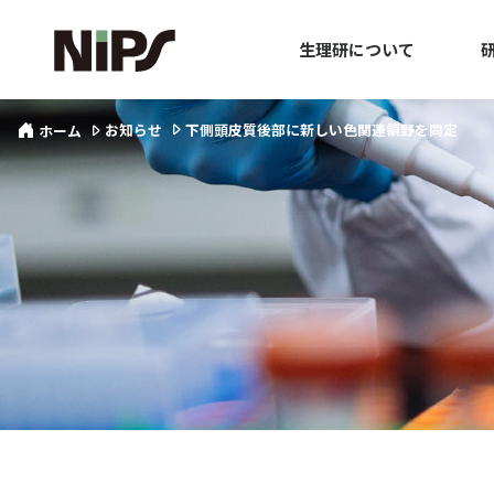
生理研について
お知らせ
下側頭皮質後部に新しい色関連領野を同定
ホーム