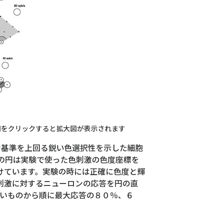
図をクリックすると拡大図が表示されます
な基準を上回る鋭い色選択性を示した細胞
色付の円は実験で使った色刺激の色度座標を
けています。実験の時には正確に色度と輝
刺激に対するニューロンの応答を円の直
太いものから順に最大応答の８０％、６