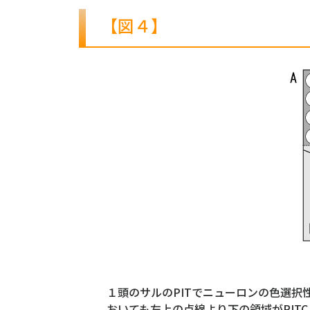
【図４】
１頭のサルのPITでニューロンの色選
おいても左上の点線より下の領域がPIT