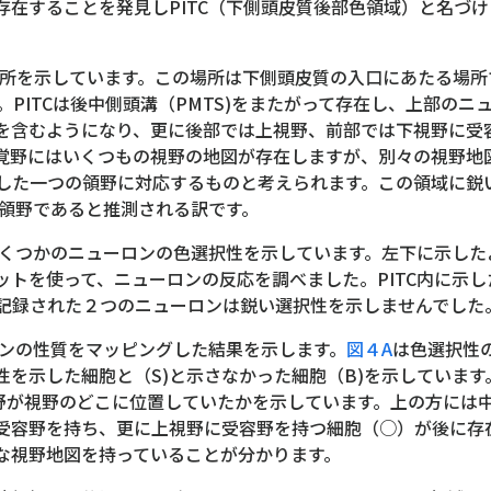
存在することを発見しPITC（下側頭皮質後部色領域）と名づ
場所を示しています。この場所は下側頭皮質の入口にあたる場所
す。PITCは後中側頭溝（PMTS)をまたがって存在し、上部の
を含むようになり、更に後部では上視野、前部では下視野に受
覚野にはいくつもの視野の地図が存在しますが、別々の視野地
関係した一つの領野に対応するものと考えられます。この領域に
た領野であると推測される訳です。
いくつかのニューロンの色選択性を示しています。左下に示したよ
ットを使って、ニューロンの反応を調べました。PITC内に示
で記録された２つのニューロンは鋭い選択性を示しませんでした
ロンの性質をマッピングした結果を示します。
図４A
は色選択性
を示した細胞と（S)と示さなかった細胞（B)を示しています
野が視野のどこに位置していたかを示しています。上の方には中
受容野を持ち、更に上視野に受容野を持つ細胞（○）が後に存
な視野地図を持っていることが分かります。