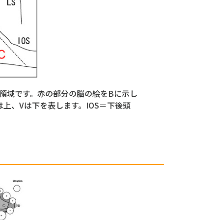
た領域です。赤の部分の脳の絵をBに示し
上、Vは下を表します。IOS＝下後頭