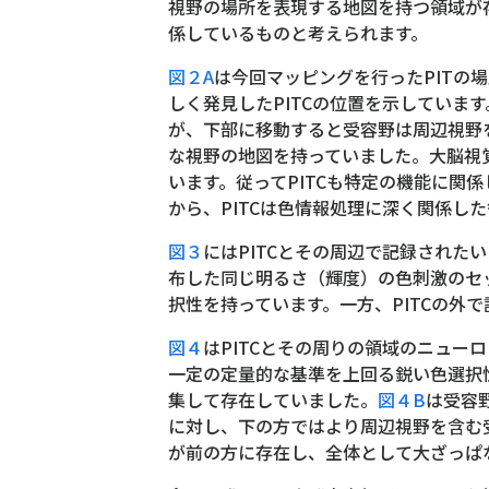
視野の場所を表現する地図を持つ領域が
係しているものと考えられます。
図２A
は今回マッピングを行ったPITの
しく発見したPITCの位置を示していま
が、下部に移動すると受容野は周辺視野
な視野の地図を持っていました。大脳視
います。従ってPITCも特定の機能に
から、PITCは色情報処理に深く関係し
図３
にはPITCとその周辺で記録された
布した同じ明るさ（輝度）の色刺激のセ
択性を持っています。一方、PITCの外
図４
はPITCとその周りの領域のニュー
一定の定量的な基準を上回る鋭い色選択性
集して存在していました。
図４B
は受容
に対し、下の方ではより周辺視野を含む
が前の方に存在し、全体として大ざっぱ