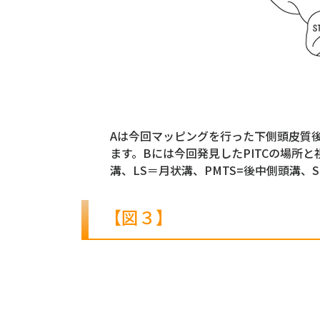
Aは今回マッピングを行った下側頭皮質後
ます。Bには今回発見したPITCの場所
溝、LS＝月状溝、PMTS=後中側頭溝、
【図３】