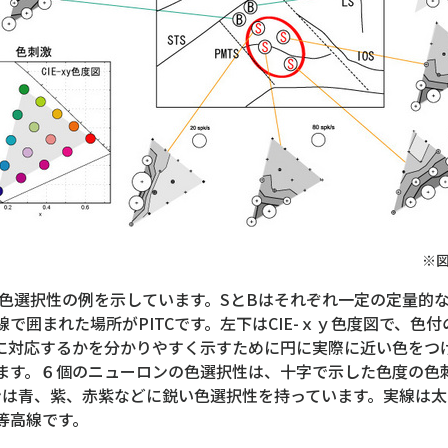
※
の色選択性の例を示しています。SとBはそれぞれ一定の定量的
線で囲まれた場所がPITCです。左下はCIE-ｘｙ色度図で、
に対応するかを分かりやすく示すために円に実際に近い色をつ
ます。６個のニューロンの色選択性は、十字で示した色度の色
ンは青、紫、赤紫などに鋭い色選択性を持っています。実線は
等高線です。