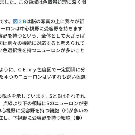
けました。この領域は色情報処理に深く関
です。
図２B
は脳の写真の上に我々が新
ニューロンは中心視野に受容野を持ちます
容野を持つという、全体として大ざっぱ
図は別々の機能に対応すると考えられて
鋭い色選択性を持つニューロンが多いこと
うに、CIE-ｘｙ色度図で一定間隔に分
した４つのニューロンはいずれも鋭い色選
。
の鋭さを示しています。SとBはそれぞれ
。点線より下の領域にSのニューロンが密
心視野に受容野を持つ細胞（F)が多いの
在し、下視野に受容野を持つ細胞（●）