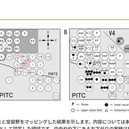
択性と受容野をマッピングした結果を示します。内容については
Cとして同定した領域です。中央やや下にある右下がりの実線は