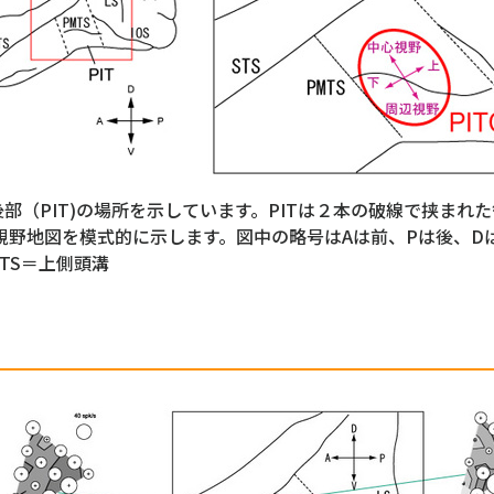
部（PIT)の場所を示しています。PITは２本の破線で挟まれ
と視野地図を模式的に示します。図中の略号はAは前、Pは後、Dは
STS＝上側頭溝